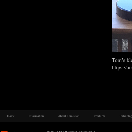
Tom’s 
https://
Home
Information
About Tom's lab
Products
Technolo