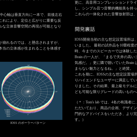
更に、高音用コンプレッションドライ
し、シンプル且つ音響的機能美を持っ
これらの一体化された音響放射部は、
の中心軸は垂直方向に一本で、前後左右
これにより、定位と広がりに重要な反
ルな立体音響空間の再現が可能となり
IOSS開発当初の主な想定設置場所
が崩れるのでは、と懸念されますが、
いました。 最初の試作品を10畳程度の試
本当の立体感が生まれることを体感す
時、今までのスピーカーでは体験した
Brain の一人が、「まるで天井の
気感だ。」更に隣で聴いていたBrai
まらない魅力となるね。」と絶賛。
これを期に、IOSSの主な想定設置
りハイエンドなユーザーに満足してい
りました。その結果、最上級モデルに
ども可能な限りグレードの高いものへ
（＊：Tom's lab では、4名の有識者に
ただいており、商品の企画、デザイン
門的なアドバイスをいただき、より完
す。）
IOSS のポーラーパターン