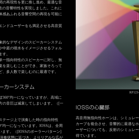
間の再現性を更に推し進め、最適な音
向性の音響特性を実現しました。これに
体感あふれる音響空間の再現を可能に
エンドユーザーをも満足させる高音質
象的なデザインのスピーカーシステム
や中庭の噴水をイメージさせるフォル
ます。
単一指向特性のスピーカーに対し、無
楽を楽しむことができ、家族そろって
ど、多人数で楽しむのに最適です。
RP12
360°均一になっていますが、高域に
方の音圧は減衰してしまいます。（[一
高音用無指向性ホーンは、シミュレー
ステージ上で演奏した時の指向特性
カーブを複合させ、音響的に最適なホ
°均一になっています。IOSSは、全周
ーザーについても、反射のシミュレー
ます。（[IOSSのポーラーパターン]
得ています。
の演奏状態に近づき、よりリアルな広が