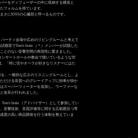
バーをディフューザーの中に収納する構造と
たフォルムを得ています。
まさにIOSSの心臓部と呼べるものです。
は、パーティ会場や広めのリビングルームと考えて
聴室でTom's brain （＊）メンバーが試聴した
ことのない音響空間の再現性に驚きました。
高いコンサートホールや教会で聴いているような空
n は、「特に弦やオペラが好きなリスナーにはた
場所を、一般的な広さのリスニングルームとし、よ
ただける音質へのグレードアップに拍車が掛か
はスーパーツィーターを追加し、ウーファーな
と改良が行われました。
、Tom's brain （アドバイザー）として参加してい
、音響技術、音質評価等に関する広範囲且つ専
成度の高い商品開発を行う体制を整えていま