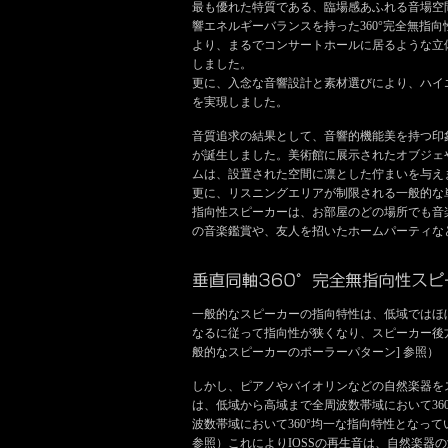
最も優れた特質である、臨場感あふれる音場空
響エネルギーバランスを持った360°完全無指
より、まるでコンサートホールに居るような立
しました。
更に、入念な音響設計と素材選びにより、ハイ
を実現しました。
音質追求の結果として、音響的機能美を持つ印
が誕生しました。美術館に展示されたオブジェ
ムは、設置された空間に凛とした佇まいを与え
更に、リスニングエリアが制限される一般的な
指向性スピーカーは、お部屋のどの場所でも音
の音楽鑑賞や、友人を招いたホームパーティな
一般的なスピーカーの指向特性は、低域ではほぼ
なるに従って指向性が狭くなり、スピーカー後
般的なスピーカーのポーラーパターン] 参照）
しかし、ピアノやバイオリンなどの自然楽器を
は、低域から高域まで全周波数帯域において360
波数帯域において360°均一な指向特性となってい
参照）これによりIOSSの再生音は、自然楽器