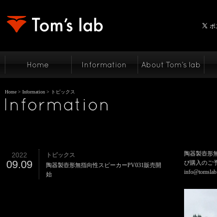
Home
>
Information
> トピックス
陶器製壺形無
2022
トピックス
09.09
び購入のご
陶器製壺形無指向性スピーカーPV031販売開
info@tomslab
始