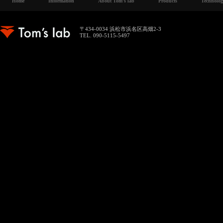
Home
Information
About Tom's lab
Products
Technolo
〒434-0034 浜松市浜名区高畑2-3
TEL. 090-5115-5497