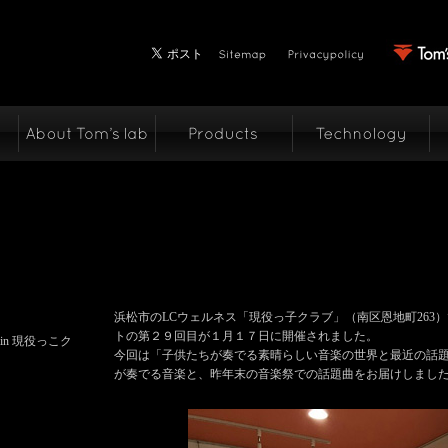
浜松市のLCウェルネス「現役っ子クラブ」（南区恩地町263
トの第２９回目が１月１７日に開催されました。
n 現役っこク
今回は「子供たちが奏でる素晴らしい音楽の世界と最近の話
が奏でる音楽と、昨年末の音楽祭での話題曲をお届けしまし